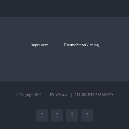
Impressum
Datenschutzerklärung
© Copyright 2020 -
| BY
Webstash
| ALL RIGHTS RESERVED
Facebook
X
Instagram
YouTube