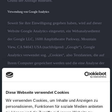
Grund der Anfrage mitteilen.
Verwendung von Google Analytics
Soweit Sie ihre Einwilligung gegeben haben, wird auf dieser
Website Google Analytics eingesetzt, ein Webanalysedienst
der Google LLC, 1600 Amphitheatre Parkway, Mountain
View, CA 94043 USA (nachfolgend: „Google“). Google
Analytics verwendet sog. „Cookies“, also Textdateien, die auf
Ihrem Computer gespeichert werden und die eine Analyse der
Benutzung der Webseite durch Sie ermöglichen. Die durch
das Cookie erzeugten Informationen über Ihre Benutzung
dieser Webseite werden in der Regel an einen Server von
Diese Webseite verwendet Cookies
Google in den USA übertragen und dort gespeichert.
Wir verwenden Cookies, um Inhalte und Anzeigen zu
Aufgrund der Aktivierung der IP-Anonymisierung auf diesen
personalisieren, Funktionen für soziale Medien anbieten
Webseiten, wird Ihre IP-Adresse von Google jedoch innerhalb