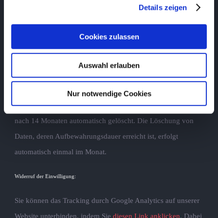
Informationen benutzen, um Ihre Nutzung der Webseite
Details zeigen
auszuwerten, um Reports über die Webseitenaktivitäten
zusammenzustellen und um weitere mit der Websitenutzung
Cookies zulassen
und der Internetnutzung verbundene Dienstleistungen
gegenüber dem Webseitenbetreiber zu erbringen.
Auswahl erlauben
Die von uns gesendeten und mit Cookies, Nutzerkennungen
Nur notwendige Cookies
(z. B. User-ID) oder Werbe-IDs verknüpften Daten werden
nach 14 Monaten automatisch gelöscht. Die Löschung von
Daten, deren Aufbewahrungsdauer erreicht ist, erfolgt
automatisch einmal im Monat.
Widerruf der Einwilligung:
Sie können das Tracking durch Google Analytics auf unserer
Website unterbinden, indem Sie
diesen Link anklicken
. Dabei